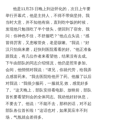
他是11月25 日晚上到达怀化的，次日上午要
举行开幕式，他是主持人，不得不带病坚持。我
当时大意，并不知他有病，直到吃中饭的时候，
发现他只勉强吃了半个馈头，便回到了宿舍。我
问：你神色不佳，不舒服吧？”他点点头说：“感
冒得厉害，又患喉管炎，老是咳嗽。”我说：“好
汉只怕病来磨，赶快到医院看看的好。”他正准备
跟我走，有几位作者来看望他，结果没有去成。
下午由部队的同志介绍情况，他仍是照常参加。
会间，他悄悄对我说：“谭兄，你就代劳，给我弄
点感冒药来。”我去医院给他开了药。他服了以后
对我说：“我很少服药，一服就见 效，感觉好多
了。”这天晚上，部队安排看电影。放映前，部队
首长要看望到会的全体同志。我劝他好好休息，
不要去了。他说：“不能不去，那样的话，对不起
部队各位首长啦！”这话也对，如果莫应丰不到
场，气氛就会差得多。