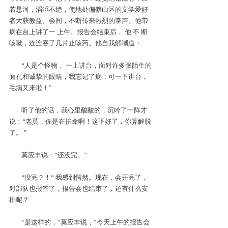
若悬河，滔滔不绝，使地处偏僻山区的文学爱好
者大获教益。会间，不断传来热烈的掌声。他带
病在台上讲了一 上午。报告会结束后， 他 不 断 
咳嗽，连连吞了几片止咳药。他自我解嘲道：
“人是个怪物， 一上讲台，面对许多张陌生的
面孔和诚挚的眼睛，我忘记了病；可一下讲台，
毛病又来啦！”
听了他的话，我心里酸酸的，沉吟了一阵才
说：“老莫，你是在拚命啊！这下好了，你算解脱
了。 ”
莫应丰说：“还没完。”
“没完？！“ 我感到愕然。现在，会开完了，
对部队也报答了，报告会也结束了，还有什么安
排呢？
“是这样的，“莫应丰说，“今天上午的报告会