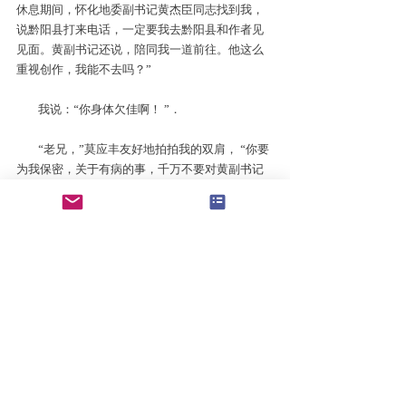
休息期间，怀化地委副书记黄杰臣同志找到我，
说黔阳县打来电话，一定要我去黔阳县和作者见
见面。黄副书记还说，陪同我一道前往。他这么
重视创作，我能不去吗？”
我说：“你身体欠佳啊！ ”．
“老兄，”莫应丰友好地拍拍我的双肩， “你要
为我保密，关于有病的事，千万不要对黄副书记
透露。你一说，黄副书记就左右为难了，还是不
告诉他的好。我知道自己的身体还挺得住。”
我没做声。当天下午，黄副书记陪同他一道去
了黔阳县，到黔阳县以后，又是座谈会，又是报
告会，又是给《耕耘文学社》题词（他是这个文
学社的顾问），又给黄副书记等几位领导人题写
条幅，其繁忙和劳累是可想而知的。他因有别的
事情要赶到邵阳，在黔阳只停留一 天一 晚就走
了。