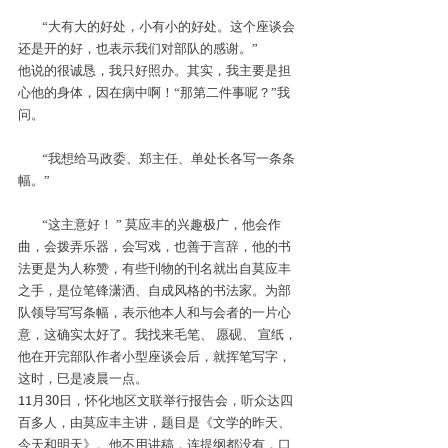
“大有大的好处，小有小的好处。这个座谈会
还是开的好，也表示我们对部队的感谢。”
他说的很诚恳，我只好照办。其实，我主要是担
心他的身体，因在病中啊！“那第二件事呢？”我
问。
“我想给马政委、郑主任、单处长各写一条条
幅。”
“这主意好！ ” 莫应丰的兴趣极广，他会作
曲，会拨弄乐器，会写戏，也善于言辞，他的书
法更是为人称赞，有些刊物的刊名就出自莫应丰
之手，是位笔锋潇洒、自成风格的书法家。为部
队领导写写条幅，表示他本人和与会者的一片心
意，这确实太好了。我找来毛笔、 愿砚、 宣纸，
他在开完部队作者小型座谈会后，就挥笔写字，
这时，巳是凌晨一点。
11月30日，怀化地区文联举行报告会，听众达四
百多人，由莫应丰主讲，题目是《文学的昨天、
今天和明天》。他不用讲稿，连提纲都没有，口