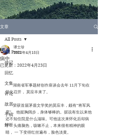
文章
All Posts
谭士珍
All Posts
2022年4月18日
病中
传记
已更新：
2022年4月23日
回忆
文集
湖南省军事题材创作座谈会去年 11月下旬在
怀化召开， 莫应丰来了。
评论
故居
荣获首届茅盾文学奖的莫应丰，颇有“将军风
度” 。他挺胸阔步，身体够棒的。据说有生以来他
手稿
还不知住院是什么滋味。可他这次来怀化后却病
解析
了：头痛脑热，咳嗽不止，本来很有精神的眼
睛， 一 下变得红丝遍布，脸色淡黄。