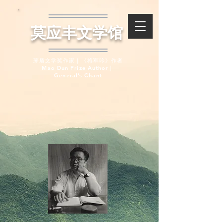
​莫应丰文学馆
茅盾文学奖作家｜《将军吟》作者
Mao Dun Prize Author｜
General’s Chant